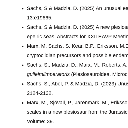
Sachs, S & Madzia, D. (2025) An unusual ea
13:e19665.
Sachs, S & Madzia, D. (2025) A new plesiosa
epeiric seas. Abstracts for XXII EAVP Meeti
Marx, M, Sachs, S, Kear, B.P., Eriksson, M.
cryptoclidian precursors and possible ende
Sachs, S., Madzia, D., Marx, M., Roberts, A
guilelmiimperatoris
(Plesiosauroidea, Microc
Sachs, S., Abel, P. & Madzia, D. (2023) Un
2124-2132.
Marx, M., Sjövall, P., Jarenmark, M., Erikss
scales in a new plesiosaur from the Jurass
Volume
: 39.