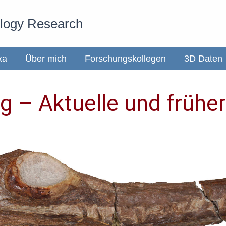
ology Research
xa
Über mich
Forschungskollegen
3D Daten
g – Aktuelle und frühe