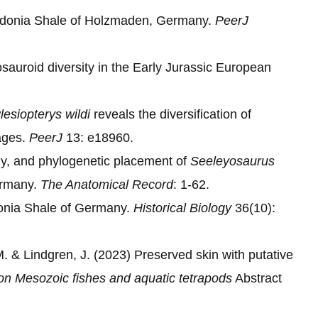
osidonia Shale of Holzmaden, Germany.
PeerJ
sauroid diversity in the Early Jurassic European
lesiopterys wildi
reveals the diversification of
ages.
PeerJ
13: e18960.
my, and phylogenetic placement of
Seeleyosaurus
ermany.
The Anatomical Record
: 1-62.
donia Shale of Germany.
Historical Biology
36(10):
M. & Lindgren, J. (2023) Preserved skin with putative
 on Mesozoic fishes and aquatic tetrapods
Abstract