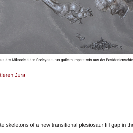
ypus des Mikrocleididen Seeleyosaurus guilelmiimperatoris aus der Posidonienschi
leren Jura
 skeletons of a new transitional plesiosaur fill gap in th