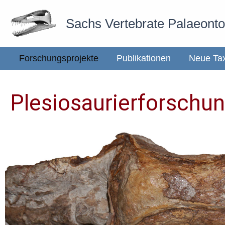
Zum
Sachs Vertebrate Palaeont
Inhalt
springen
Forschungsprojekte
Publikationen
Neue Ta
Plesiosaurierforschun