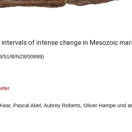
ng intervals of intense change in Mesozoic ma
23/51/B/NZ8/00899)
iefer
Kear, Pascal Abel, Aubrey Roberts
, Oliver Hampe und a