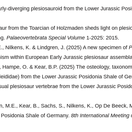
rly-diverging plesiosauroid from the Lower Jurassic P
ur from the Toarcian of Holzmaden sheds light on plesio
ng.
Palaeovertebrata Special Volume
1-2025: 2015.
E., Nilkens, K. & Lindgren, J. (2025) A new specimen of
P
mism within European Early Jurassic plesiosaur assembl
., Hampe, O. & Kear, B.P. (2025) The osteology, taxono
leididae) from the Lower Jurassic Posidonia Shale of G
usual plesiosaur vertebrae from the Lower Jurassic Posi
on, M.E., Kear, B., Sachs, S., Nilkens, K., Op De Beeck, 
ic Posidonia Shale of Germany.
8th International Meeting