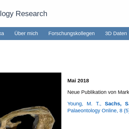
ology Research
xa
Über mich
Forschungskollegen
3D Daten
Mai 2018
Neue Publikation von Mark
Young, M. T.,
Sachs, S
Palaeontology Online, 8 (5