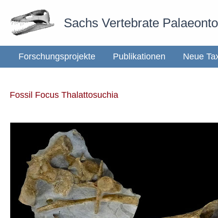
Zum
Sachs Vertebrate Palaeont
Inhalt
springen
Forschungsprojekte
Publikationen
Neue Ta
Fossil Focus Thalattosuchia